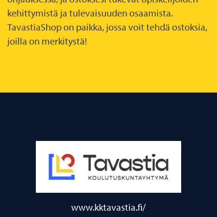
ohjauksessa, ja ostoksesi tukevat opiskelijoiden
kehittymistä ja tulevaisuuden osaamista.
TavastiaShop on paikka, jossa voit tehdä ostoksia,
joilla on merkitystä!
www.kktavastia.fi/